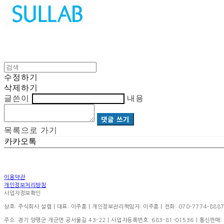
수정하기
삭제하기
글쓴이
내용
댓글 쓰기
목록으로 가기
카카오톡
이용약관
개인정보처리방침
사업자정보확인
상호: 주식회사 설랩 | 대표: 이주훈 | 개인정보관리책임자: 이주훈 | 전화: 070-7774-8887 | 이
주소: 경기 양평군 개군면 공서울길 43-22 | 사업자등록번호:
683-81-01536
| 통신판매: