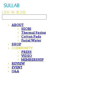
LOG IN
로그인
ABOUT
SEORI
Thermal Spring
Cotton Pads
Facial Water
SHOP
COMMUNITY
PRESS
VIDEO
MEMBERSHIP
REVIEW
EVENT
Q&A