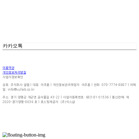
WATER SKIN CARE
천연 유황온천수가 단백질 보호막을 형성하여
피부를 더욱 건강하고 튼튼하게 가꾸어 줍니다.
카카오톡
이용약관
개인정보처리방침
사업자정보확인
상호: 주식회사 설랩 | 대표: 이주훈 | 개인정보관리책임자: 이주훈 | 전화: 070-7774-8887 | 이메
일: info@sullab.co.kr
주소: 경기 양평군 개군면 공서울길 43-22 | 사업자등록번호:
683-81-01536
| 통신판매:
제
2020-경기양평-0036 호
| 호스팅제공자: (주)식스샵