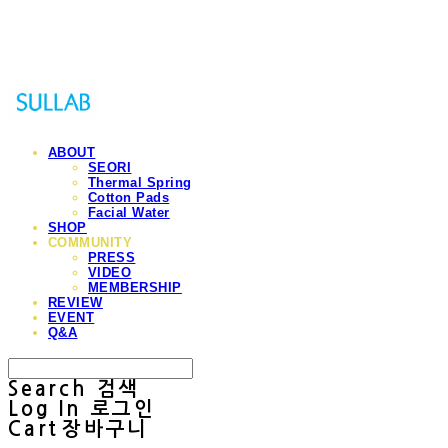
Sullab
ABOUT
SEORI
Thermal Spring
Cotton Pads
Facial Water
SHOP
COMMUNITY
PRESS
VIDEO
MEMBERSHIP
REVIEW
EVENT
Q&A
Search
검색
Log In
로그인
Cart
장바구니