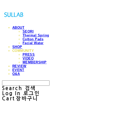
ABOUT
SEORI
Thermal Spring
Cotton Pads
Facial Water
SHOP
COMMUNITY
PRESS
VIDEO
MEMBERSHIP
REVIEW
EVENT
Q&A
Search
검색
Log In
로그인
Cart
장바구니