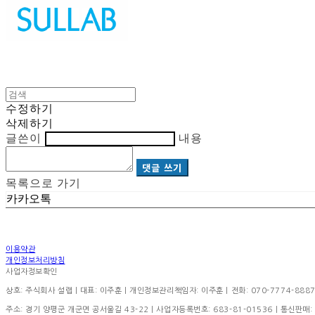
수정하기
삭제하기
글쓴이
내용
댓글 쓰기
목록으로 가기
카카오톡
이용약관
개인정보처리방침
사업자정보확인
상호: 주식회사 설랩 | 대표: 이주훈 | 개인정보관리책임자: 이주훈 | 전화: 070-7774-8887 | 이
주소: 경기 양평군 개군면 공서울길 43-22 | 사업자등록번호:
683-81-01536
| 통신판매: