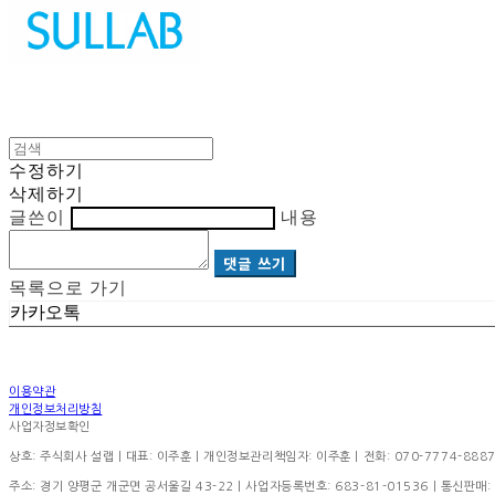
수정하기
삭제하기
글쓴이
내용
댓글 쓰기
목록으로 가기
카카오톡
이용약관
개인정보처리방침
사업자정보확인
상호: 주식회사 설랩 | 대표: 이주훈 | 개인정보관리책임자: 이주훈 | 전화: 070-7774-8887 | 이
주소: 경기 양평군 개군면 공서울길 43-22 | 사업자등록번호:
683-81-01536
| 통신판매: