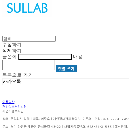
수정하기
삭제하기
글쓴이
내용
댓글 쓰기
목록으로 가기
카카오톡
이용약관
개인정보처리방침
사업자정보확인
상호: 주식회사 설랩 | 대표: 이주훈 | 개인정보관리책임자: 이주훈 | 전화: 070-7774-8887 | 이
주소: 경기 양평군 개군면 공서울길 43-22 | 사업자등록번호:
683-81-01536
| 통신판매: