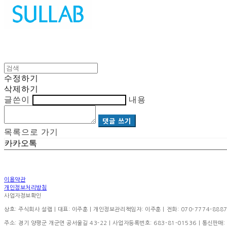
수정하기
삭제하기
글쓴이
내용
댓글 쓰기
목록으로 가기
카카오톡
이용약관
개인정보처리방침
사업자정보확인
상호: 주식회사 설랩 | 대표: 이주훈 | 개인정보관리책임자: 이주훈 | 전화: 070-7774-8887 | 이
주소: 경기 양평군 개군면 공서울길 43-22 | 사업자등록번호:
683-81-01536
| 통신판매: