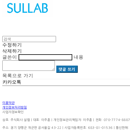
수정하기
삭제하기
글쓴이
내용
댓글 쓰기
목록으로 가기
카카오톡
이용약관
개인정보처리방침
사업자정보확인
상호: 주식회사 설랩 | 대표: 이주훈 | 개인정보관리책임자: 이주훈 | 전화: 070-7774-8887 | 이
주소: 경기 양평군 개군면 공서울길 43-22 | 사업자등록번호:
683-81-01536
| 통신판매: