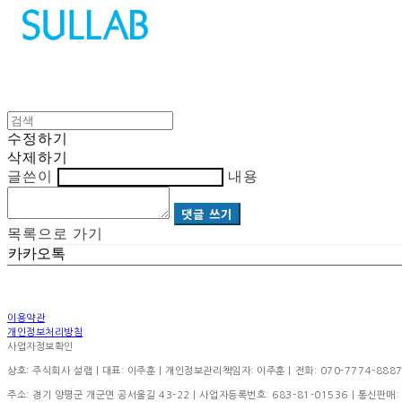
수정하기
삭제하기
글쓴이
내용
댓글 쓰기
목록으로 가기
카카오톡
이용약관
개인정보처리방침
사업자정보확인
상호: 주식회사 설랩 | 대표: 이주훈 | 개인정보관리책임자: 이주훈 | 전화: 070-7774-8887 | 이
주소: 경기 양평군 개군면 공서울길 43-22 | 사업자등록번호:
683-81-01536
| 통신판매: