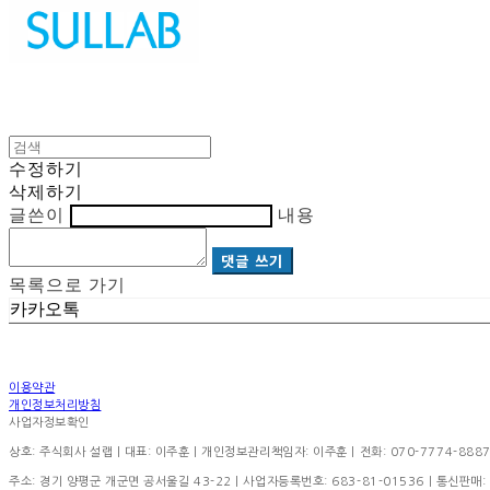
수정하기
삭제하기
글쓴이
내용
댓글 쓰기
목록으로 가기
카카오톡
이용약관
개인정보처리방침
사업자정보확인
상호: 주식회사 설랩 | 대표: 이주훈 | 개인정보관리책임자: 이주훈 | 전화: 070-7774-8887 | 이
주소: 경기 양평군 개군면 공서울길 43-22 | 사업자등록번호:
683-81-01536
| 통신판매: