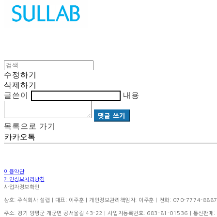
수정하기
삭제하기
글쓴이
내용
댓글 쓰기
목록으로 가기
카카오톡
이용약관
개인정보처리방침
사업자정보확인
상호: 주식회사 설랩 | 대표: 이주훈 | 개인정보관리책임자: 이주훈 | 전화: 070-7774-8887 | 이
주소: 경기 양평군 개군면 공서울길 43-22 | 사업자등록번호:
683-81-01536
| 통신판매: