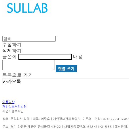
수정하기
삭제하기
글쓴이
내용
댓글 쓰기
목록으로 가기
카카오톡
이용약관
개인정보처리방침
사업자정보확인
상호: 주식회사 설랩 | 대표: 이주훈 | 개인정보관리책임자: 이주훈 | 전화: 070-7774-8887 | 이
주소: 경기 양평군 개군면 공서울길 43-22 | 사업자등록번호:
683-81-01536
| 통신판매: