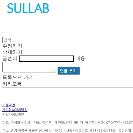
수정하기
삭제하기
글쓴이
내용
댓글 쓰기
목록으로 가기
카카오톡
이용약관
개인정보처리방침
사업자정보확인
상호: 주식회사 설랩 | 대표: 이주훈 | 개인정보관리책임자: 이주훈 | 전화: 070-7774-8887 | 이
주소: 경기 양평군 개군면 공서울길 43-22 | 사업자등록번호:
683-81-01536
| 통신판매: