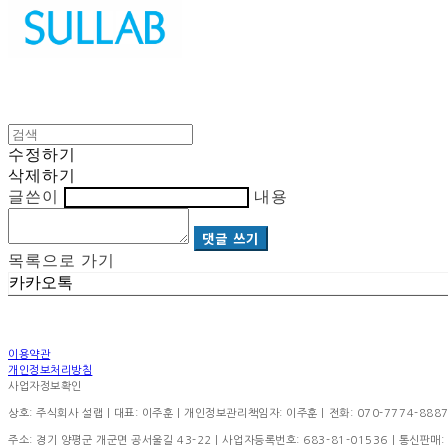
수정하기
삭제하기
글쓴이
내용
댓글 쓰기
목록으로 가기
카카오톡
이용약관
개인정보처리방침
사업자정보확인
상호: 주식회사 설랩 | 대표: 이주훈 | 개인정보관리책임자: 이주훈 | 전화: 070-7774-8887 | 이
주소: 경기 양평군 개군면 공서울길 43-22 | 사업자등록번호:
683-81-01536
| 통신판매: