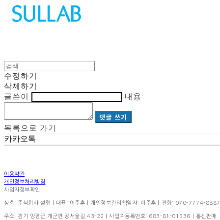
수정하기
삭제하기
글쓴이
내용
댓글 쓰기
목록으로 가기
카카오톡
이용약관
개인정보처리방침
사업자정보확인
상호: 주식회사 설랩 | 대표: 이주훈 | 개인정보관리책임자: 이주훈 | 전화: 070-7774-8887 | 이
주소: 경기 양평군 개군면 공서울길 43-22 | 사업자등록번호:
683-81-01536
| 통신판매: