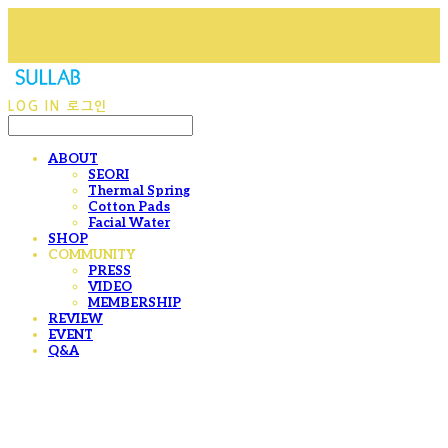
LOG IN
로그인
ABOUT
SEORI
Thermal Spring
Cotton Pads
Facial Water
SHOP
COMMUNITY
PRESS
VIDEO
MEMBERSHIP
REVIEW
EVENT
Q&A