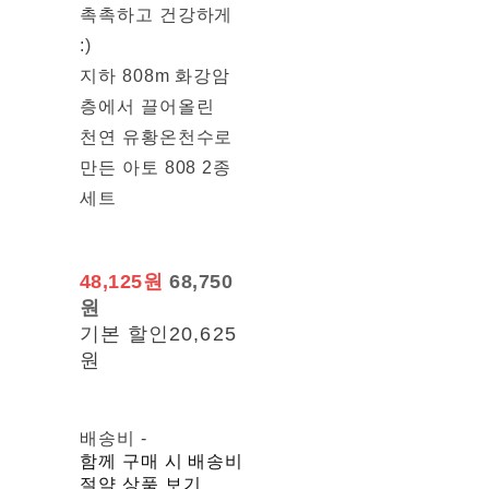
촉촉하고 건강하게
:)
지하 808m 화강암
층에서 끌어올린
천연 유황온천수로
만든 아토 808 2종
세트
48,125원
68,750
원
기본 할인
20,625
원
배송비
-
함께 구매 시 배송비
절약 상품 보기