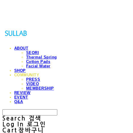
Sullab
ABOUT
SEORI
Thermal Spring
Cotton Pads
Facial Water
SHOP
COMMUNITY
PRESS
VIDEO
MEMBERSHIP
REVIEW
EVENT
Q&A
Search
검색
Log In
로그인
Cart
장바구니